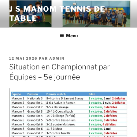
Aller
J S MANOM TENNIS DE
au
TABLE
contenu
principal
Menu
PUBLIÉ
12 MAI 2026
PAR
ADMIN
LE
Situation en Championnat par
Équipes – 5e journée