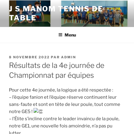
Aller
J S MANOM TENNIS DE
au
TABLE
contenu
principal
Menu
PUBLIÉ
8 NOVEMBRE 2022
PAR
ADMIN
LE
Résultats de la 4e journée de
Championnat par équipes
Pour cette 4e journée, la logique a été respectée :
– l’équipe fanion et l’équipe réserve continuent leur
sans-faute et sont en tête de leur poule, tout comme
notre GE5 !
– l’Élite s’incline contre le leader invaincu de la poule,
notre GE1, une nouvelle fois amoindrie, n’a pas pu
lutter.