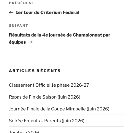
Navigation
PRÉCÉDENT
Article
de
précédent
1er tour du Critérium Fédéral
l’article
SUIVANT
Article
suivant
Résultats de la 4e journée de Championnat par
équipes
ARTICLES RÉCENTS
Classement Officiel 1e phase 2026-27
Repas de Fin de Saison (juin 2026)
Journée Finale de la Coupe Mirabelle (juin 2026)
Soirée Enfants – Parents (juin 2026)
Tombola 2026