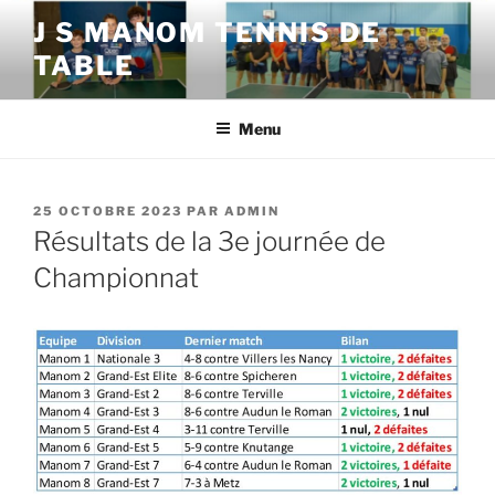
Aller
J S MANOM TENNIS DE
au
TABLE
contenu
principal
Menu
PUBLIÉ
25 OCTOBRE 2023
PAR
ADMIN
LE
Résultats de la 3e journée de
Championnat