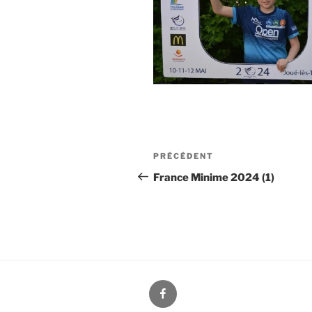
Navigation
PRÉCÉDENT
Article
de
précédent
France Minime 2024 (1)
l’article
Facebook