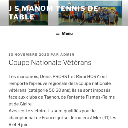
Aller
J S MANOM TENNIS DE
au
TABLE
contenu
principal
Menu
PUBLIÉ
13 NOVEMBRE 2023
PAR
ADMIN
LE
Coupe Nationale Vétérans
Les manomois, Denis PROBST et Rémi HOSY, ont
remporté l’épreuve régionale de la coupe nationale
vétérans (catégorie 50 60 ans). Ils se sont imposés
face aux clubs de Tagnon, de l’entente Fismes-Reims
et de Glaire.
Avec cette victoire, ils sont qualifiés pour le
championnat de France qui se déroulera à Mer (41) les
8 et 9 juin.