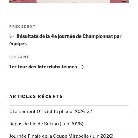
Navigation
PRÉCÉDENT
Article
de
précédent
Résultats de la 4e journée de Championnat par
l’article
équipes
SUIVANT
Article
suivant
1er tour des Interclubs Jeunes
ARTICLES RÉCENTS
Classement Officiel 1e phase 2026-27
Repas de Fin de Saison (juin 2026)
Journée Finale de la Coupe Mirabelle (juin 2026)