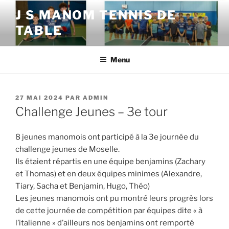
Aller
J S MANOM TENNIS DE
au
TABLE
contenu
principal
Menu
PUBLIÉ
27 MAI 2024
PAR
ADMIN
LE
Challenge Jeunes – 3e tour
8 jeunes manomois ont participé à la 3e journée du
challenge jeunes de Moselle.
Ils étaient répartis en une équipe benjamins (Zachary
et Thomas) et en deux équipes minimes (Alexandre,
Tiary, Sacha et Benjamin, Hugo, Théo)
Les jeunes manomois ont pu montré leurs progrès lors
de cette journée de compétition par équipes dite « à
l’italienne » d’ailleurs nos benjamins ont remporté