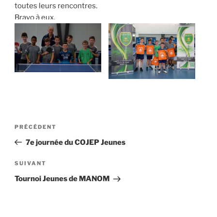
toutes leurs rencontres.
Bravo à eux.
Navigation
PRÉCÉDENT
Article
de
précédent
7e journée du COJEP Jeunes
l’article
SUIVANT
Article
suivant
Tournoi Jeunes de MANOM