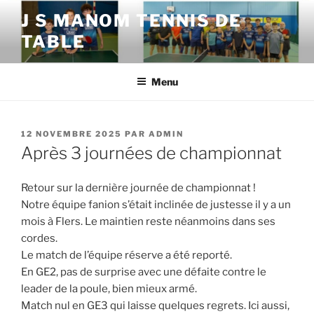
Aller
J S MANOM TENNIS DE
au
TABLE
contenu
principal
Menu
PUBLIÉ
12 NOVEMBRE 2025
PAR
ADMIN
LE
Après 3 journées de championnat
Retour sur la dernière journée de championnat !
Notre équipe fanion s’était inclinée de justesse il y a un
mois à Flers. Le maintien reste néanmoins dans ses
cordes.
Le match de l’équipe réserve a été reporté.
En GE2, pas de surprise avec une défaite contre le
leader de la poule, bien mieux armé.
Match nul en GE3 qui laisse quelques regrets. Ici aussi,