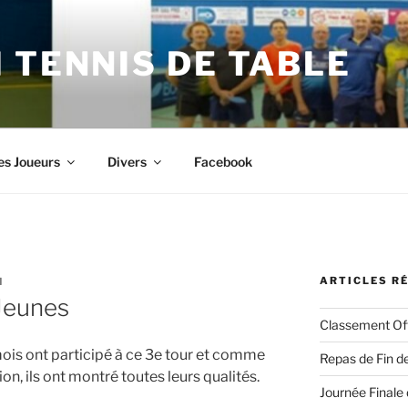
 TENNIS DE TABLE
es Joueurs
Divers
Facebook
ARTICLES R
N
Jeunes
Classement Off
ois ont participé à ce 3e tour et comme
Repas de Fin de
n, ils ont montré toutes leurs qualités.
Journée Finale 