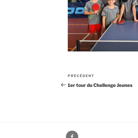
Navigation
PRÉCÉDENT
Article
de
précédent
1er tour du Challenge Jeunes
l’article
Facebook