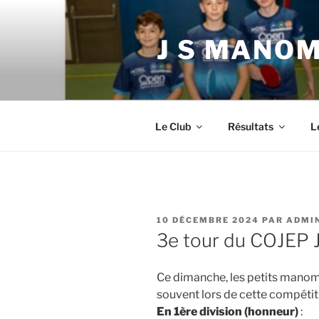
Aller
au
J S MANOM
contenu
principal
Le Club
Résultats
L
PUBLIÉ
10 DÉCEMBRE 2024
PAR
ADMI
LE
3e tour du COJEP 
Ce dimanche, les petits manom
souvent lors de cette compétitio
En 1ère division (honneur)
: