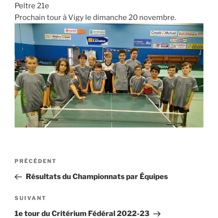
Peltre 21e
Prochain tour à Vigy le dimanche 20 novembre.
Navigation
PRÉCÉDENT
Article
de
précédent
Résultats du Championnats par Équipes
l’article
SUIVANT
Article
suivant
1e tour du Critérium Fédéral 2022-23