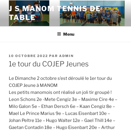
Aller
J S MANOM TENNIS DE
au
TABLE
contenu
principal
Menu
PUBLIÉ
10 OCTOBRE 2022
PAR
ADMIN
LE
1e tour du COJEP Jeunes
Le Dimanche 2 octobre s’est déroulé le 1er tour du
COJEP Jeune à MANOM
Les petits manomois ont réalisé un joli tir groupé !
Leon Schons 2e -Mete Cengiz 3e – Maxime Cire 4e –
Milo Galon 5e – Ethan Dersch 6e – Kaan Cengiz 8e –
Mael Le Prince Marius 9e – Lucas Eisenbart 10e –
Johan Peltre 11e – Hugo Walter 12e – Gael Thill 14e –
Gaetan Contadin 18e – Hugo Eisenbart 20e – Arthur