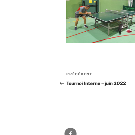
Navigation
PRÉCÉDENT
Article
de
précédent
Tournoi Interne – juin 2022
l’article
Facebook