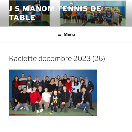
Aller
J S MANOM TENNIS DE
au
TABLE
contenu
principal
Menu
Raclette decembre 2023 (26)