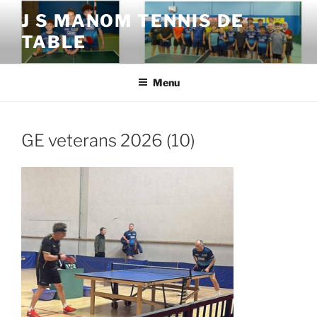
Aller
J S MANOM TENNIS DE
au
TABLE
contenu
principal
Menu
GE veterans 2026 (10)