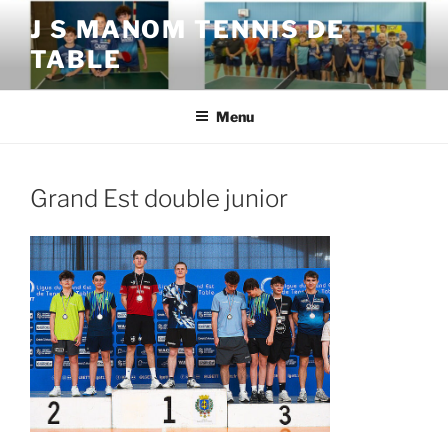
Aller
J S MANOM TENNIS DE
au
TABLE
contenu
principal
Menu
Grand Est double junior