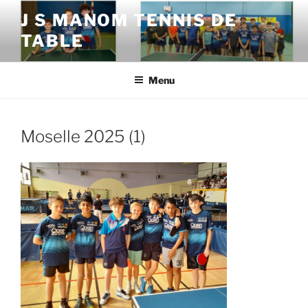
Aller
J S MANOM TENNIS DE
au
TABLE
contenu
principal
Menu
Moselle 2025 (1)