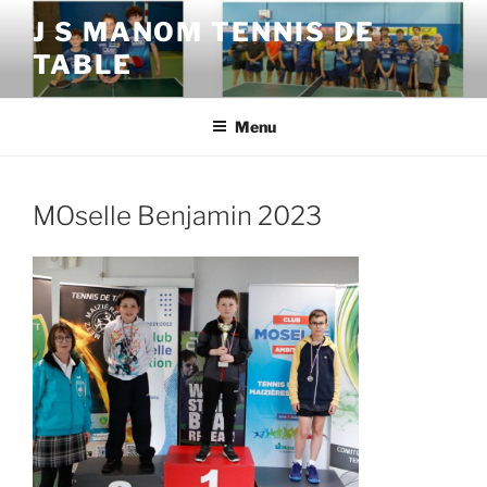
Aller
J S MANOM TENNIS DE
au
TABLE
contenu
principal
Menu
MOselle Benjamin 2023