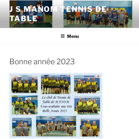
Aller
J S MANOM TENNIS DE
au
TABLE
contenu
principal
Menu
Bonne année 2023